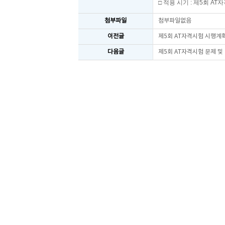
□
적용 시기
:
제
5
회
AT
자
첨부파일
첨부파일없음
이전글
제5회 AT자격시험 시행계
다음글
제5회 AT자격시험 문제 및