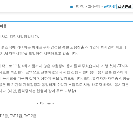
HOME
> 고객센터 >
공지사항
급비용
계사회 검정사업팀입니다
.
발 및 조직에 기여하는 회계실무자 양성을 통한 고용창출과 기업의 회계인력 확보에
심의
AT
자격시험
”
을 도입하여 시행해오고 있습니다
.
 시작으로
11
월
4
회 시험까지 많은 수험생이 응시를 해주셨습니다
.
시행 첫해
AT
자격
시료를 최소한의 금액으로 진행해왔으나 시험 진행 제반비용이 응시료를 초과하여
 응시료를 다음과 같이 인상하게 됨을 알려드립니다
.
또한
,
합격자가 자격증 신청을
용은 타 기관의 자격검정과 동일하게 수익자 부담으로 시행 하고자 하오니 응시자분
니다
. (다만, 합격증서는 현행과 같이 무료 교부함)
- 다 음
-
T 2
급
, TAT 1
급
, TAT 2
급