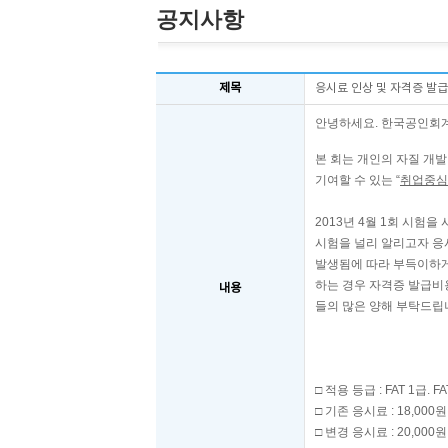
공지사항
제목
응시료 인상 및 자격증 발
안녕하세요
.
한국공인회
본 회는 개인의 자질 개
기여할 수 있는
“
취업중
2013
년
4
월
1
회 시험을
시험을 널리 알리고자 응
발생됨에 따라
부득이하게
하는 경우 자격증 발급비
내용
들의 많은 양해 부탁드립
□
적용 등급
: FAT 1
급
. FA
□
기존 응시료
: 18,000
원
□
변경 응시료
: 20,000
원