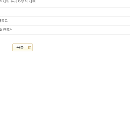
격시험 응시자부터 시행
획공고
 답안공개