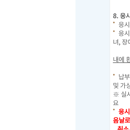
8. 응
응시료
응시
녀, 
내에 
납부
및 가
※ 실
요
응시
음날로
취소시