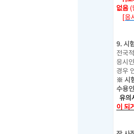
없음
[응
9. 
전국적
응시인
경우 
※ 시
수용인
유의사
이 되
선택된