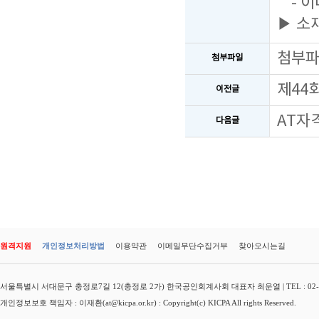
- 이
▶ 소
첨부
첨부파일
제44
이전글
AT자
다음글
원격지원
개인정보처리방법
이용약관
이메일무단수집거부
찾아오시는길
서울특별시 서대문구 충정로7길 12(충정로 2가) 한국공인회계사회 대표자 최운열 | TEL : 02-3149-
개인정보보호 책임자 : 이재환(at@kicpa.or.kr) : Copyright(c) KICPA All rights Reserved.