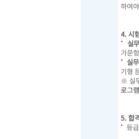
하여야
4. 
실무
가문항 
실무
기형 
※ 실
로그
5. 
등급