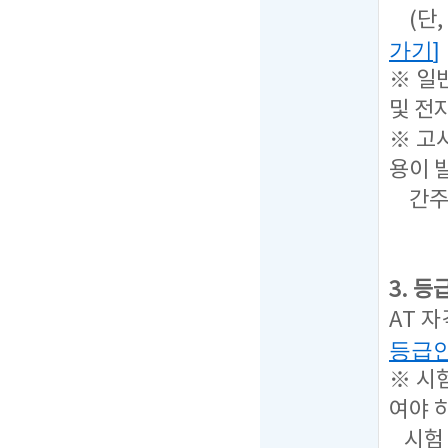
(단,
가기
]
※ 일
및 전
※ 고
용이 
간주하
3. 
AT 
등급
※ 시
여야 
시험 