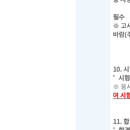
장 사
따라서
필수
※ 고
바람(
10.
시험장
※ 응
여 시
11.