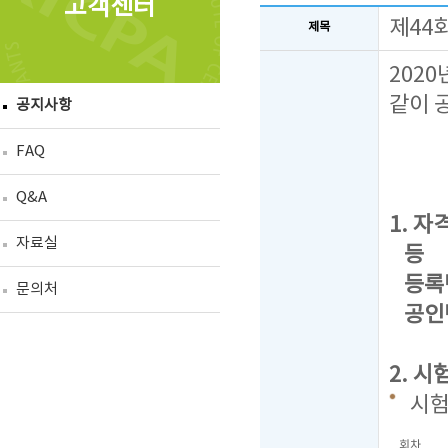
고객센터
제44
제목
202
같이 
공지사항
FAQ
Q&A
1. 자격
자료실
등 급 
등록번호
문의처
공인번
2. 시
시
회차