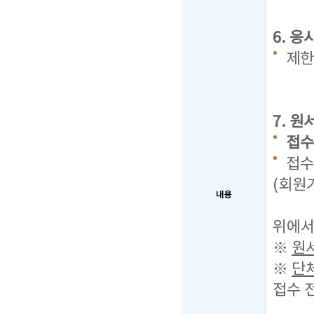
6. 
제한
7. 
접수기
접수
(회원
내용
복수의
위에서
※
원
※
단
접수 