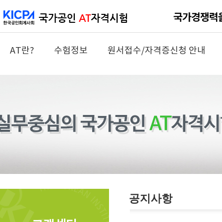
AT란?
수험정보
원서접수/자격증신청 안내
공지사항