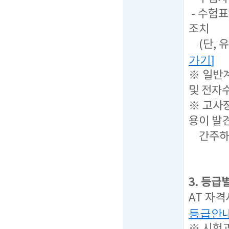
- 수험표
조치
(단, 
가기
]
※ 일반
및 전자
※ 고사
용이 발
간주하여
3. 등급
AT 자
등급안
※ 시험