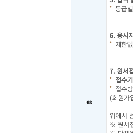
5. 합격
등급별
6. 응시
제한없
7. 원서
접수기간 
접수방법
(회원가입
내용
복수의 
위에서 선
※
원서접