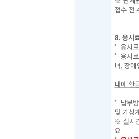
※
단체원
접수 전
8. 응시
응시료 
응시료
녀, 장
내에 환
납부방
및 가상계
※ 실시
요