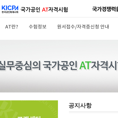
AT란?
수험정보
원서접수/자격증신청 안내
공지사항