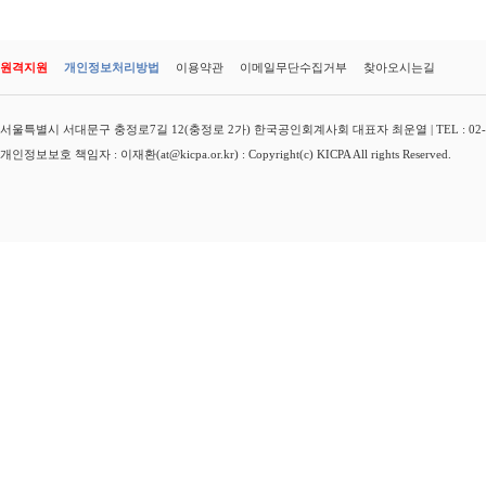
원격지원
개인정보처리방법
이용약관
이메일무단수집거부
찾아오시는길
서울특별시 서대문구 충정로7길 12(충정로 2가) 한국공인회계사회 대표자 최운열 | TEL : 02-3149-
개인정보보호 책임자 : 이재환(at@kicpa.or.kr) : Copyright(c) KICPA All rights Reserved.