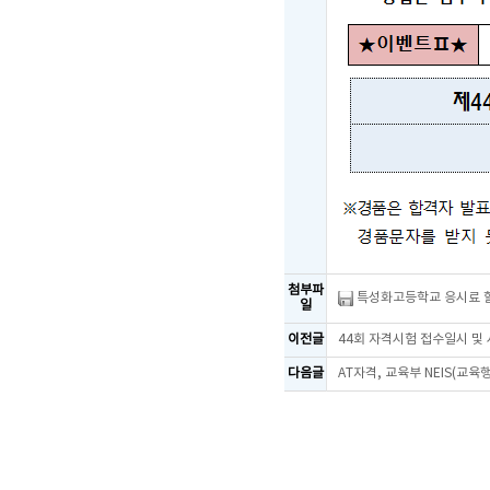
첨부파
특성화고등학교 응시료 할
일
이전글
44회 자격시험 접수일시 및
다음글
AT자격, 교육부 NEIS(교