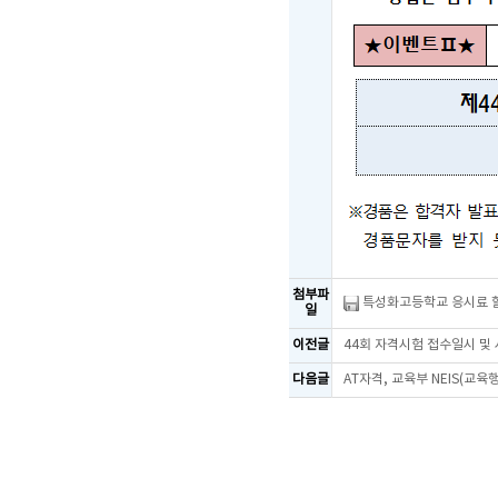
첨부파
특성화고등학교 응시료 할
일
이전글
44회 자격시험 접수일시 및
다음글
AT자격, 교육부 NEIS(교