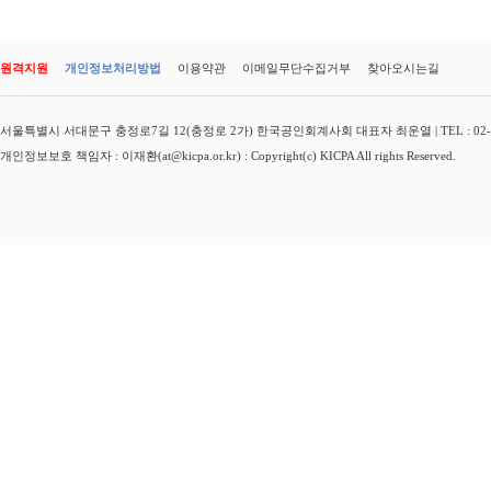
원격지원
개인정보처리방법
이용약관
이메일무단수집거부
찾아오시는길
서울특별시 서대문구 충정로7길 12(충정로 2가) 한국공인회계사회 대표자 최운열 | TEL : 02-3149-
개인정보보호 책임자 : 이재환(at@kicpa.or.kr) : Copyright(c) KICPA All rights Reserved.