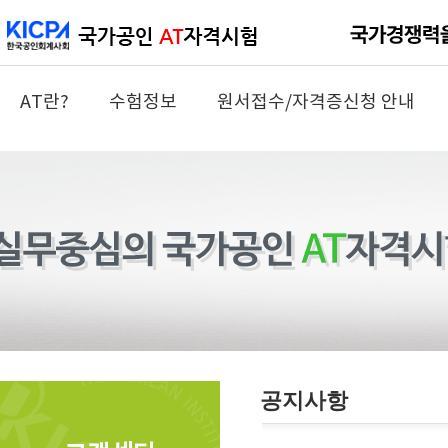
AT란?
수험정보
원서접수/자격증신청 안내
공지사항