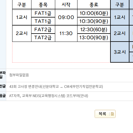
부파
첨부파일없음
일
전글
43회 고사장 변경안내(선문대학교 → CM세무전기직업전문학교)
음글
AT자격, 교육부 NEIS(교육행정시스템) 코드부여(안내)