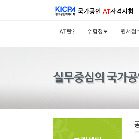
AT란?
수험정보
원서접