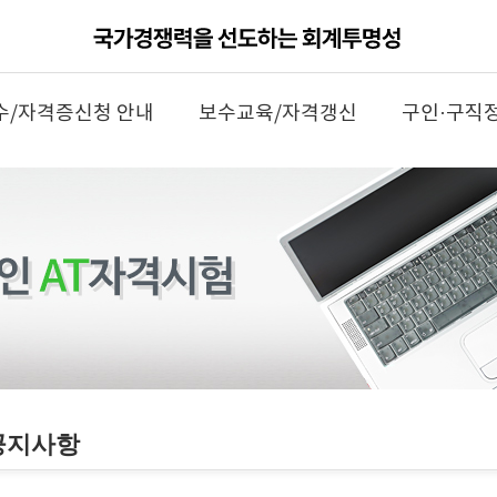
수/자격증신청 안내
보수교육/자격갱신
구인·구직
공지사항