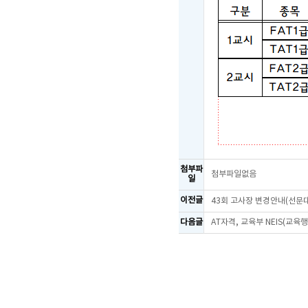
첨부파
첨부파일없음
일
이전글
43회 고사장 변경안내(선문
다음글
AT자격, 교육부 NEIS(교