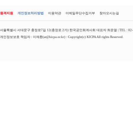
원격지원
개인정보처리방법
이용약관
이메일무단수집거부
찾아오시는길
서울특별시 서대문구 충정로7길 12(충정로 2가) 한국공인회계사회 대표자 최운열 | TEL : 02-3149-
개인정보보호 책임자 : 이재환(at@kicpa.or.kr) : Copyright(c) KICPA All rights Reserved.