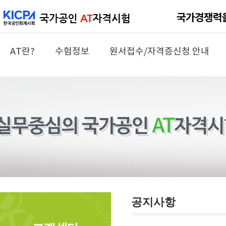
AT란?
수험정보
원서접수/자격증신청 안내
공지사항