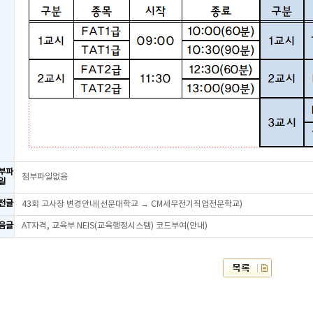
부파
첨부파일없음
일
전글
43회 고사장 변경안내(선문대학교 → CM세무전기직업전문학교)
음글
AT자격, 교육부 NEIS(교육행정시스템) 코드부여(안내)