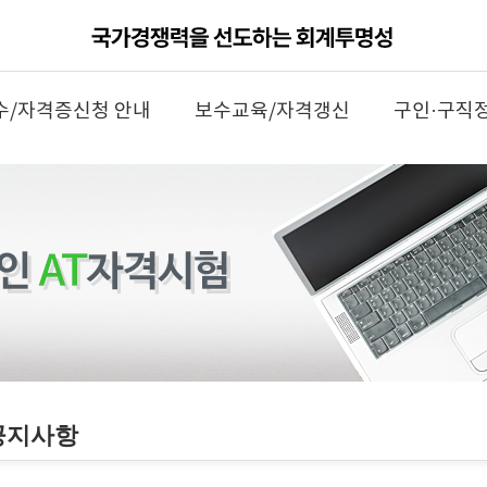
수/자격증신청 안내
보수교육/자격갱신
구인·구직
공지사항