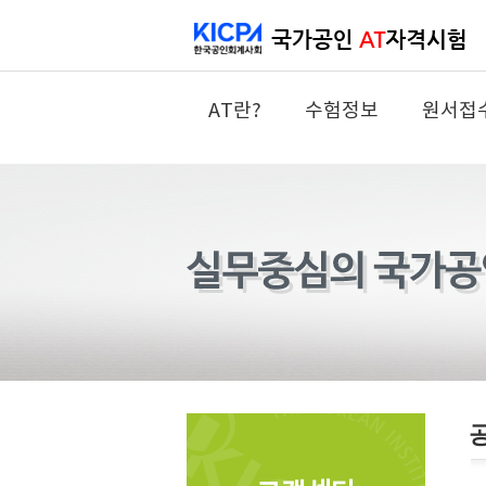
AT란?
수험정보
원서접