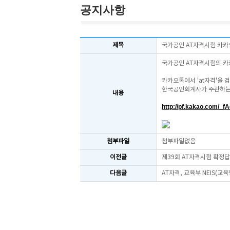
공지사항
제목
국가공인 AT자격시험 카카
국가공인 AT자격시험의 카
카카오톡에서 'at자격'을 
한국공인회계사가 주관하는 
내용
http://pf.kakao.com/_f
첨부파일
첨부파일없음
이전글
제39회 AT자격시험 확정
다음글
AT자격, 교육부 NEIS(교