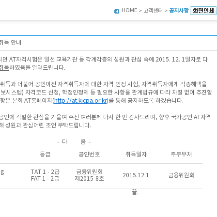
HOME
> 고객센터 >
공지사항
취득 안내
 AT자격시험은 일선 교육기관 등 각계각층의 성원과 관심 속에 2015. 12. 1일자로 다
취득
하였음을 알려드립니다.
 취득과 더불어 공인이전 자격취득자에 대한 자격 인정 시험, 자격취득자에게 각종혜택을
정보시스템) 자격코드 신청, 학점인정제 등 필요한 사항을 관계법규에 따라 차질 없이 추진할
항은 본회 AT홈페이지(
http://at.kicpa.or.kr
)를 통해 공지하도록 하겠습니다.
공인에 각별한 관심을 기울여 주신 여러분께 다시 한 번 감사드리며, 향후 국가공인 AT자격
해 성원과 관심어린 조언 부탁드립니다.
- 다 음 -
등급
공인번호
취득일자
주무부처
ng
TAT 1 · 2급
금융위원회
2015.12.1
금융위원회
FAT 1 · 2급
제2015-8호
끝.