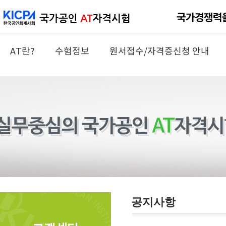
AT란?
수험정보
원서접수/자격증신청 안내
공지사항