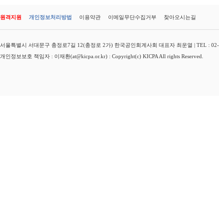
원격지원
개인정보처리방법
이용약관
이메일무단수집거부
찾아오시는길
서울특별시 서대문구 충정로7길 12(충정로 2가) 한국공인회계사회 대표자 최운열 | TEL : 02-3149-
개인정보보호 책임자 : 이재환(at@kicpa.or.kr) : Copyright(c) KICPA All rights Reserved.