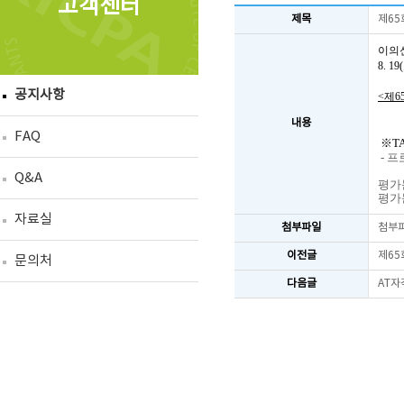
고객센터
제목
제65
이의
8. 
공지사항
<제6
내용
FAQ
※TA
- 
Q&A
평가문
평가문제
자료실
첨부파일
첨부
이전글
제65
문의처
다음글
AT자