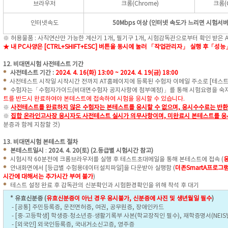
브라우저
크롬(Chrome)
크롬(
인터넷속도
50Mbps 이상 (인터넷 속도가 느리면 시험서
※ 허용물품 : 사칙연산만 가능한 계산기 1개, 필기구 1개, 시험감독관으로부터 확인 받은 A
★ 내 PC사양은 [CTRL+SHIFT+ESC] 버튼을 동시에 눌러 「작업관리자」 실행 후「성
12.
비대면시험 사전테스트 기간
사전테스트 기간 :
2024. 4. 16(화) 13:00 ~ 2024. 4. 19(금) 18:00
사전테스트 시작일 시작시간 전까지 AT홈페이지에 등록된 수험자 이메일 주소로 [테스트
수험자는「수험자가이드(비대면수험자 공지사항에 첨부예정)」를 통해 시험요령을 숙
트를 반드시 완료하여야 본테스트에 접속하여 시험을 응시할 수 있습니다.
※
사전테스트를 완료하지 않은 수험자는 본테스트를 응시할 수 없으며, 응시수수료는 반환
※
집합 온라인고사장 응시자도 사전테스트 실시가 의무사항이며, 미완료시 본테스트를 응
분증과 함께 지참할 것)
13. 비대면시험 본테스트 절차
본테스트일시
:
2024. 4. 20(토) (2.등급별 시험시간 참고)
시험시작 60분전에 크롬브라우저를 실행 후 테스트초대메일을 통해 본테스트에 접속 (
응
안내화면에서 [등급별 수험용데이터설치파일]을 다운받아 실행함 (
더존SmartA프로그
시간에 대해서는 추가시간 부여 불가
)
테스트 설정 완료 후 감독관의 신분확인과 시험환경확인을 위해 착석 후 대기
* 유효신분증 (
유효신분증이 아닌 경우 응시불가, 신분증에 사진 및 생년월일 필수
)
- [공통] 주민등록증, 운전면허증, 여권, 공무원증, 장애인카드
- [중·고등학생] 학생증·청소년증·생활기록부 사본(학교장직인 필수), 재학증명서(NEI
- [외국인] 외국인등록증, 국내거소신고증, 영주증