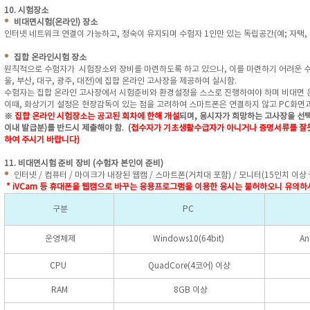
10. 시험장소
비대면시험(온라인) 장소
인터넷 네트워크 연결이 가능하고, 정숙이 유지되며 수험자 1인만 있는 독립공간(예; 자택,
집합 온라인시험 장소
원칙적으로 수험자가 시험장소와 장비를 마련하도록 하고 있으나, 이를 마련하기 어려운 
울, 부산, 대구, 광주, 대전)에 집합 온라인 고사장을 제공하여 실시함.
수험자는 집합 온라인 고사장에서 시험준비와 환경설정을 스스로 진행하여야 하며 비대면 
이때, 화상기기 설정은 현장감독이 있는 점을 고려하여 스마트폰은 연결하지 않고 PC화면과
※
집합 온라인 시험장소는 공고된 회차에 한해 개설
되며, 응시자가 희망하는 고사장을 선택
이내 발급분)를 반드시 제출해야 함.
(
접수자가
기초생활수급자가 아니거나 증명서류를 잘못
하여 주시기 바랍니다)
11. 비대면시험 준비 장비 (수험자 본인이 준비)
인터넷 / 컴퓨터 / 마이크가 내장된 웹캠 / 스마트폰(거치대 포함) / 모니터(15인치 이상
* iVCam 등 휴대폰을 웹캠으로 바꾸는 응용프로그램을 이용한 응시는 불허하오니 유의하
구분
PC
운영체제
Windows10(64bit)
An
CPU
QuadCore(4코어) 이상
RAM
8GB 이상