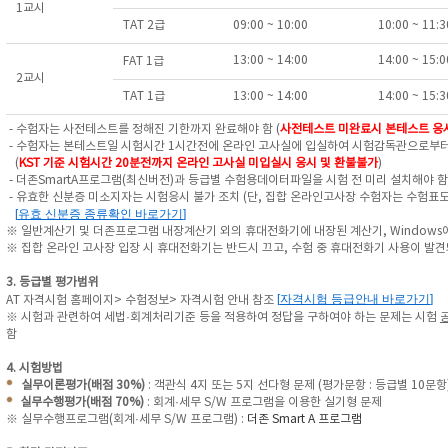
1교시
TAT 2급
09:00 ~ 10:00
10:00 ~ 11:
13:00 ~ 14:00
14:00 ~ 15:
FAT 1급
2교시
TAT 1급
13:00 ~ 14:00
14:00 ~ 15:
- 수험자는 사전테스트를 정해진 기한까지 완료해야 함 (
사전테스트
미완료시 본테스트 응
- 수험자는 본테스트일 시험시간 1시간전에 온라인 고사실에 입실하여 시험감독관으로부터
(
KST 기준 시험시간 20분전까지 온라인 고사실 미입실시 응시 및 환불불가
)
- 더존SmartA프로그램(최신버전)과 등급별 수험용데이터파일을 시험 전 미리 설치해야 함 
- 유효한 신분증 미소지자는 시험응시 불가 조치
(단, 집합 온라인고사장 수험자는 수험표도
[
유효 신분증 종류확인 바로가기
]
※ 일반계산기 및 더존프로그램 내장계산기 외의 휴대전화기에 내장된 계산기, Windows
※ 집합 온라인 고사장 입장 시 휴대전화기는 반드시 끄고, 수험 중 휴대전화기 사용이 발
3. 등급별 평가범위
[
자격시험 등급안내 바로가기
]
AT 자격시험 홈페이지> 수험정보> 자격시험 안내 참조
※ 시험과 관련하여 세법·회계처리기준 등을 적용하여 정답을 구하여야 하는 문제는
시험
함
4. 시험방법
실무이론평가(배점 30%)
: 객관식 4지 또는 5지 선다형 문제 (평가문항 : 등급별 10문항
실무수행평가(배점 70%)
: 회계·세무 S/W 프로그램을 이용한 실기형 문제
※ 실무수행프로그램(회계·세무 S/W 프로그램) :
더존 Smart A 프로그램