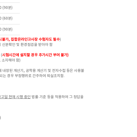
30 (90분)
00 (60분)
30 (90분)
시불가, 집합온라인고사장 수험자도 필수
)
 신분확인 및 환경점검을 받아야 함
(
시험시간에 설치할 경우 추가시간 부여 불가)
 소지해야 함)
에 내장된 계산기, 공학용 계산기 및 전자수첩 등은 사용불가
견되는 경우 부정행위로
간주하여 퇴실조치함.
공고일 현재
시행 중인
법률·기준 등을 적용하여 그 정답을 구하여야
)