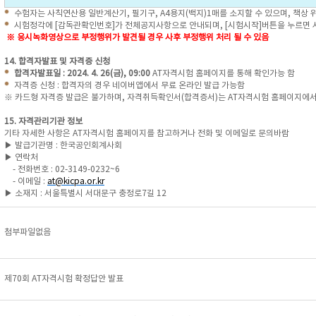
수험자는 사칙연산용 일반계산기, 필기구, A4용지(백지)1매를 소지할 수 있으며, 책상 
시험정각에 [감독관확인번호]가 전체공지사항으로 안내되며, [시험시작]버튼을 누르면 
※ 응시녹화영상으로 부정행위가 발견될 경우 사후 부정행위 처리 될 수 있음
14. 합격자발표 및 자격증 신청
합격자발표일 : 2024. 4. 26(금), 09:00
AT자격시험 홈페이지를 통해 확인가능 함
자격증 신청 : 합격자의 경우 네이버앱에서 무료 온라인 발급 가능함
※ 카드형 자격증 발급은 불가하며, 자격취득확인서(합격증서)는 AT자격시험 홈페이지에서
15. 자격관리기관 정보
기타 자세한 사항은 AT자격시험 홈페이지를 참고하거나 전화 및 이메일로 문의바람
▶ 발급기관명 : 한국공인회계사회
▶ 연락처
- 전화번호 : 02-3149-0232~6
- 이메일 :
at@kicpa.or.kr
▶ 소재지 : 서울특별시 서대문구 충정로7길 12
첨부파일없음
제70회 AT자격시험 확정답안 발표