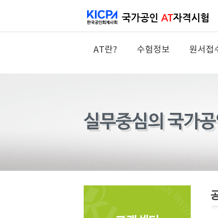
AT란?
수험정보
원서접