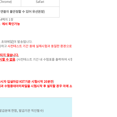
Chrome)
Safari
버연결이 불안정할 수 있어 유선권장)
4백지 1장
능」에서 확인가능
 초대메일]이 발송됩니다.
지하고
사전테스트 기간 중에 실제시험과 동일한 환경으로
사전테스
되지 않습니다.
시할 수 없음
. (
사전테스트 기간 내 수험표를 출력하여 시험당일 신
시자 입실마감 KST기준 시험시작 20분전
)
램과 수험용데이터파일을 시험시작 후 설치할 경우 이에 소요되는
S발급분에 한함, 발급기관 직인필수)