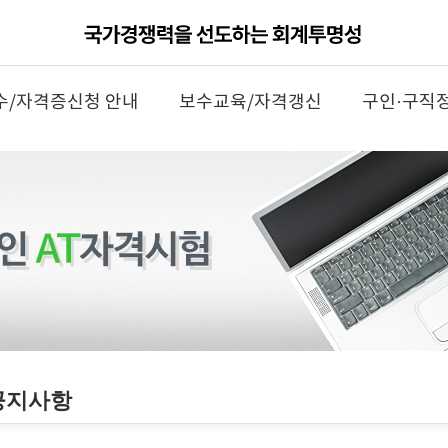
수/자격증신청 안내
보수교육/자격갱신
구인·구직
공지사항