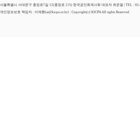
서울특별시 서대문구 충정로7길 12(충정로 2가) 한국공인회계사회 대표자 최운열 | TEL : 02-3149-
개인정보보호 책임자 : 이재환(at@kicpa.or.kr) : Copyright(c) KICPA All rights Reserved.