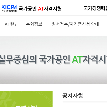
AT란?
수험정보
원서접수/자격증신청 안내
공지사항