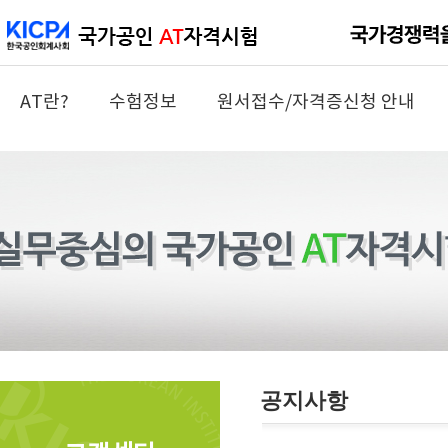
AT란?
수험정보
원서접수/자격증신청 안내
공지사항