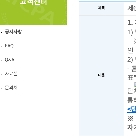
고객센터
제
제목
1
1
공지사항
FAQ
인
2
Q&A
-
자료실
내용
표
문의처
단
통
<
※
자