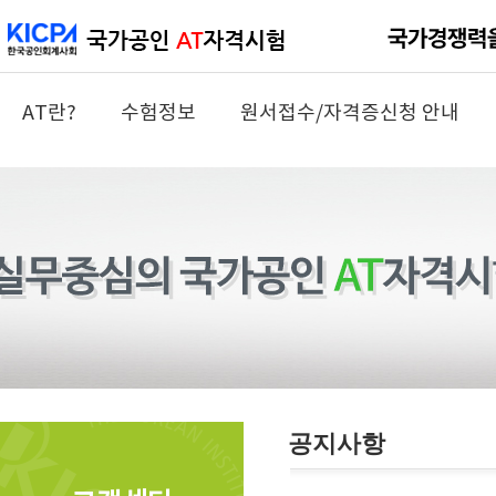
AT란?
수험정보
원서접수/자격증신청 안내
공지사항