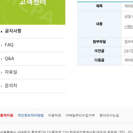
고객센터
제목
제9회
금일 
내용
<제9
공지사항
첨부파일
첨부
FAQ
이전글
[공고
Q&A
다음글
제9회
자료실
문의처
원격지원
개인정보처리방법
이용약관
이메일무단수집거부
찾아오시는길
서울특별시 서대문구 충정로7길 12(충정로 2가) 한국공인회계사회 대표자 최운열 | TEL : 02-3149-