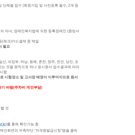
및 단체별 접수
(
회원가입 및 사진등록 필수,
2
개 등
의 자녀, 장애인복지법에 의한 등록장애인 (증빙서
용
(
체크
)
카드결제 중 택일
서 필요
일산,
의정부,
하남,
동해,
춘천,
청주,
천안,
당진,
포
하는 것을 원칙으로 하나 응시원서 접수결과에 따라
실시함
로 시험장소 및 고사장 배정이 이루어지므로 원서
하기 바람
(
주차비 개인부담
)
할 것
or.kr
)
를 통해 확인가능 함
메인화면의 우측하단
“
자격증발급신청
”
탭을 클릭