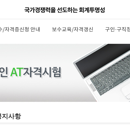
수/자격증신청 안내
보수교육/자격갱신
구인·구직
공지사항