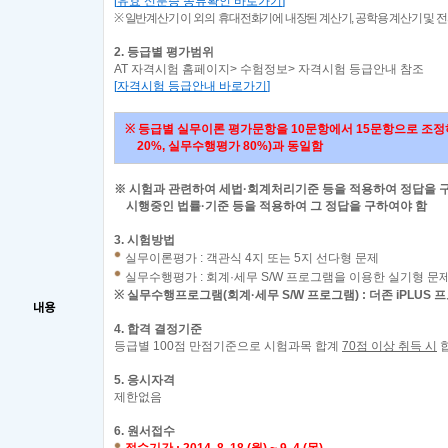
[
유효 신분증 종류확인 바로가기
]
※
일반계산기 이 외의 휴대전화기에 내장된 계산기,
공학용 계산기 및 전
2.
등급별 평가범위
AT
자격시험 홈페이지
>
수험정보
>
자격시험 등급안내 참조
[
자격시험 등급안내 바로가기
]
※
등급별 실무이론 평가문항을
10
문항에서
15
문항으로 조정
20%,
실무수행평가
80%)
과 동일함
※ 시험과 관련하여 세법·회계처리기준 등을 적용하여 정답을 구
시행중인
법률·기준 등을 적용하여 그 정답을 구하여야 함
3.
시험방법
실무이론평가 : 객관식 4지 또는 5지 선다형 문제
실무수행평가 : 회계·세무 S/W 프로그램을 이용한 실기형 문
※
실무수행프로그램(회계·세무 S/W 프로그램)
: 더존
iPLUS
프
내용
4.
합격 결정기준
등급별
100
점 만점기준으로 시험과목 합계
70
점 이상 취득 시
5.
응시자격
제한없음
6.
원서접수