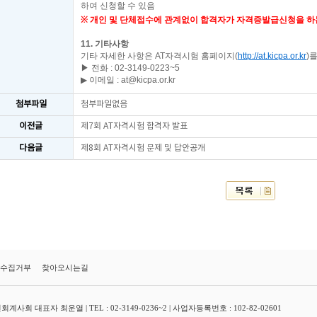
하여 신청할 수 있음
※
개인 및 단체접수에 관계없이 합격자가 자격증발급신청을 하
11.
기타사항
기타 자세한 사항은
AT
자격시험 홈페이지
(
http://at.kicpa.or.kr
)
를
▶ 전화
: 02-3149-0223~5
▶
이메일
: at@kicpa.or.kr
첨부파일
첨부파일없음
이전글
제7회 AT자격시험 합격자 발표
다음글
제8회 AT자격시험 문제 및 답안공개
수집거부
찾아오시는길
대표자 최운열 | TEL : 02-3149-0236~2 | 사업자등록번호 : 102-82-02601