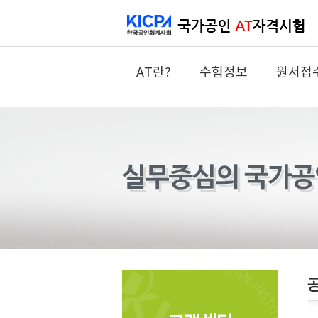
AT란?
수험정보
원서접