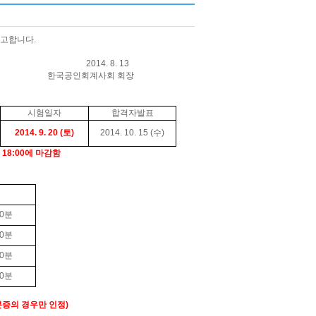
공고합니다
.
8. 13
사회 회장
시험일자
합격자발표
2014. 9. 20 (
토
)
2014. 10. 15 (
수
)
 18:00에 마감함
0
분
0
분
0
분
0
분
분증의 경우만 인정
)