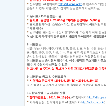
접수기간
2014. 8. 18 (월) ~ 9. 4 (목)
:
접수방법
: AT
홈페이지
(
http://at.kicpa.or.kr
)
로 접속하여 개인 
급응시의 경우 시험시간이 겹치지 않는 범위에서 선택가능
)
7.
응시료 / 자격증 발급비용
응시료
:
등급별 각
20,000
원 / 자격증 발급비용 : 5,000원
응시료 면제대상 : 소년소녀가장, 조손가정자녀, 북한이탈주민
류제출 필수)
납부방법
:
원서접수 시 실시간계좌이체
,
가상계좌 이체 및 신
※
실시간계좌이체의 경우 반드시 출금계좌 예금주의 공인인증
8.
시험장소
서울,
부산,
대구,
광주,
대전,
인천,
울산,
김포,
부천,
수원,
안산,
항,
창원,
진주,
전주,
익산,
여수,
목포,
제주 등 전국적으로 시행
응시인원이 일정 인원에 미달하는 경우 인근지역을 통합하여 
※
시험장소는 응시원서 접수마감 이후
,
입력된 주소지를 기준으
접수 시 수험자가 선택할 수 없음
※
고사장 별 주차시설 확보가 어려운 관계로 대중교통을 이용
9.
시험장소 공고 및 수험표출력
시험장소 공고기간
2014. 9. 15 (월) ~ 2014. 9. 20 (토)
:
※ 시험
장소 공고기간 내 수험표를 출력하여 신분증과 함께 지참
10.
합격자발표 및 자격증 신청
합격자발표일
:
2014. 10. 15 (수)
,
AT
홈페이지
(
http://at.kicpa.
자격증 신청
:
합격자의 경우
AT
홈페이지
(
http://at.kicpa.or.kr
)