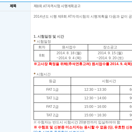
제목
제8회 AT자격시험 시행계획공고
2014
년도 시행 제8
회
AT
자격시험의 시행계획을 다음과 같이 
2014. 
한국공인회계
1.
시험일정 및 시간
시험일정
회차
원서접수
장소공고
2014. 8. 18 (
월
)
2014. 9. 15 (
월
)
8회
~2014. 9. 4 (
목
)
~2014. 9. 20 (
토
)
※고사장 확정을 위해(추석연휴고려) 원서접수를 2014. 9. 4(목)
시험시간
등급
시험시간
FAT 1
급
12:30 ~ 13:30
6
TAT 1
급
12:30 ~ 14:00
9
FAT 2
급
15:00 ~ 16:00
6
TAT 2
급
15:00 ~ 16:30
9
※
수험자는 반드시 시험시간
20
분전까지 입실하여야 함
※ 수험표 및
신분증 미소지자는 응시할 수 없음
(
단
,
유효한 신