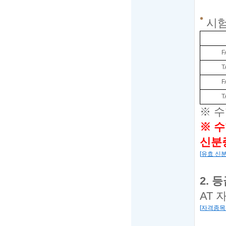
시
F
T
F
T
※
수
※ 
신분
[
유효 신
2.
등
AT
[
자격종목