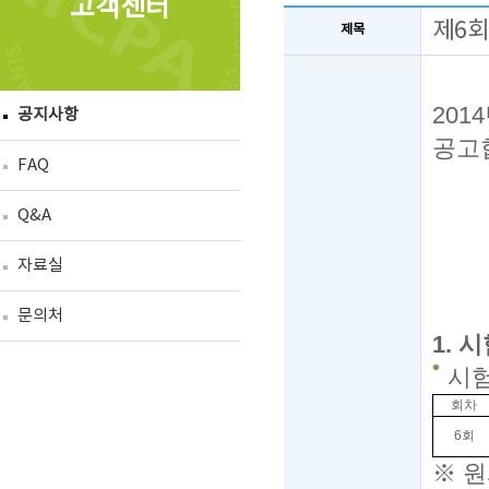
고객센터
제6회
제목
2014
공지사항
공고
FAQ
Q&A
자료실
문의처
1.
시
시
회차
6회
※
원