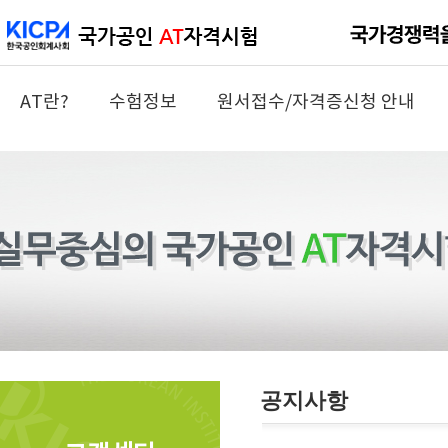
AT란?
수험정보
원서접수/자격증신청 안내
공지사항