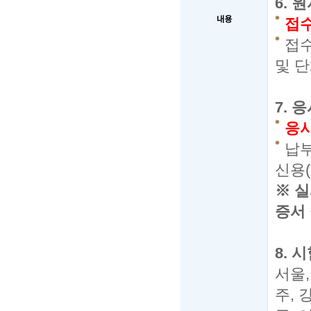
6.
원
내용
접
접
및 
7.
응
응
납
신용
(
※
실
증서
8.
시
서울
주
,