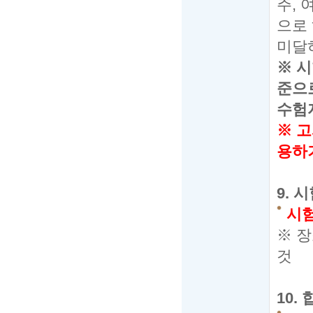
주
,
으로
미달
※
시
준으
수험
※
고
용하
9.
시
시
※
장
것
10.