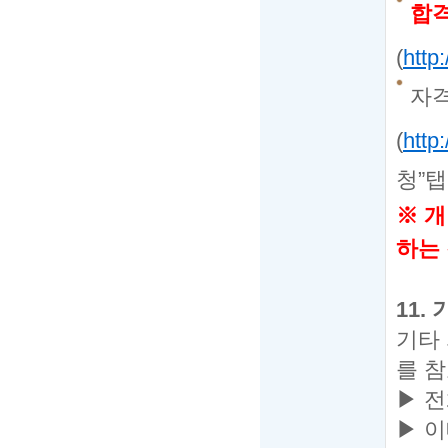
합
(
http:
자
(
http:
청
”
탭
※
개
하는
11.
기타
를 
▶ 
▶
이