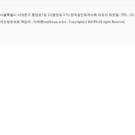
서울특별시 서대문구 충정로7길 12(충정로 2가) 한국공인회계사회 대표자 최운열 | TEL : 02-3149-
개인정보보호 책임자 : 이재환(at@kicpa.or.kr) : Copyright(c) KICPA All rights Reserved.