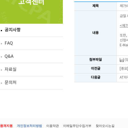
고객센터
제목
제79
금일 
<제7
공지사항
내용
또한,
신청서
FAQ
E-Mai
Q&A
첨부파일
(
이전글
[중요
자료실
다음글
AT자
문의처
원격지원
개인정보처리방법
이용약관
이메일무단수집거부
찾아오시는길