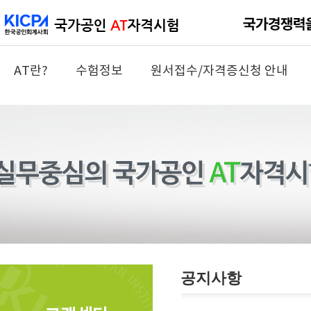
AT란?
수험정보
원서접수/자격증신청 안내
공지사항