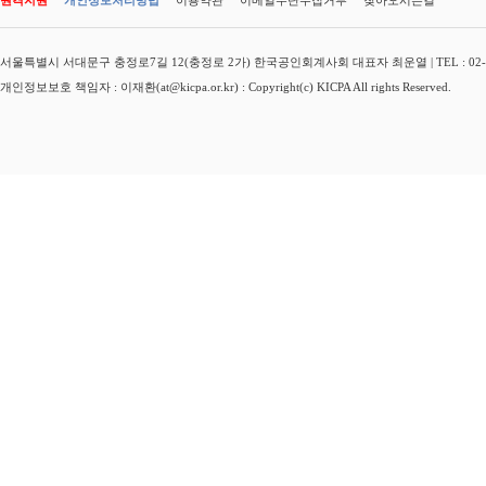
원격지원
개인정보처리방법
이용약관
이메일무단수집거부
찾아오시는길
서울특별시 서대문구 충정로7길 12(충정로 2가) 한국공인회계사회 대표자 최운열 | TEL : 02-3149-
개인정보보호 책임자 : 이재환(at@kicpa.or.kr) : Copyright(c) KICPA All rights Reserved.