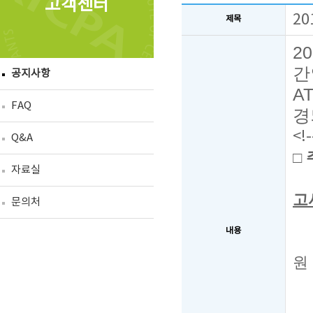
고객센터
2
제목
20
간
공지사항
A
FAQ
경
<!
Q&A
□
자료실
고
문의처
내용
원