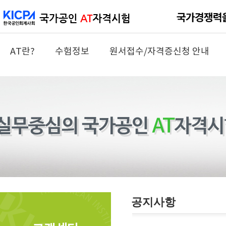
AT란?
수험정보
원서접수/자격증신청 안내
공지사항