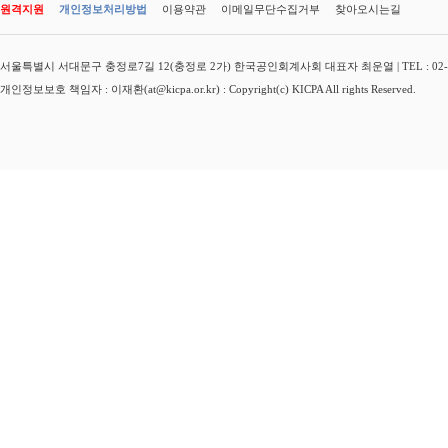
원격지원
개인정보처리방법
이용약관
이메일무단수집거부
찾아오시는길
서울특별시 서대문구 충정로7길 12(충정로 2가) 한국공인회계사회 대표자 최운열 | TEL : 02-3149-
개인정보보호 책임자 : 이재환(at@kicpa.or.kr) : Copyright(c) KICPA All rights Reserved.