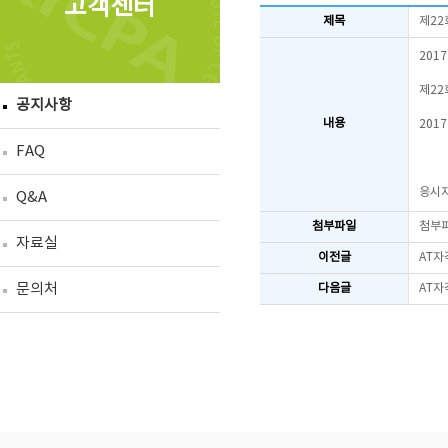
고객센터
제목
제22
201
제22
공지사항
내용
201
FAQ
응시자
Q&A
첨부파일
첨부
자료실
이전글
AT자
문의처
다음글
AT자