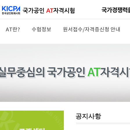
AT란?
수험정보
원서접수/자격증신청 안내
공지사항