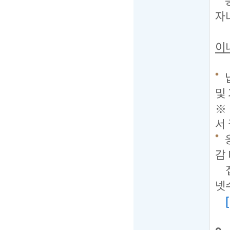
자
이
및
※
서
감
접
넷