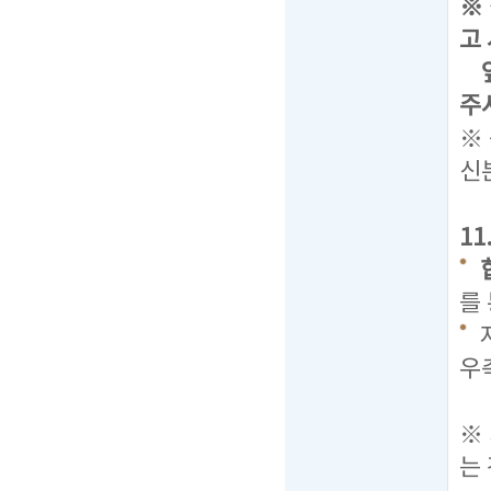
※
고
앞
주
※
신
1
를
우
탭
※
는