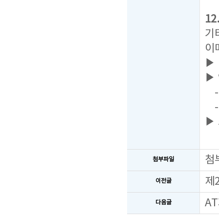
1
기
이
▶
▶
- 
-
▶
첨
첨부파일
제
이전글
A
다음글