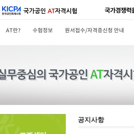
AT란?
수험정보
원서접수/자격증신청 안내
공지사항