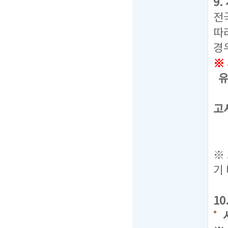
9
전
따
경
※
유
선
고
통
응
※
기
1