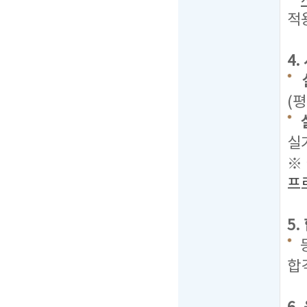
적
4
(평
실
※
프
5
합