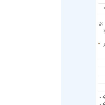
※ 
원서
-
-