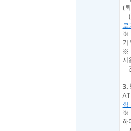
(퇴
(
로
※
기
※
사
간
3
A
험
※
하