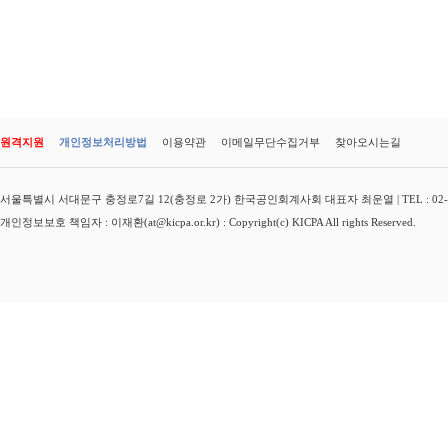
원격지원
개인정보처리방법
이용약관
이메일무단수집거부
찾아오시는길
서울특별시 서대문구 충정로7길 12(충정로 2가) 한국공인회계사회 대표자 최운열 | TEL : 02-3149-
개인정보보호 책임자 : 이재환(at@kicpa.or.kr) : Copyright(c) KICPA All rights Reserved.