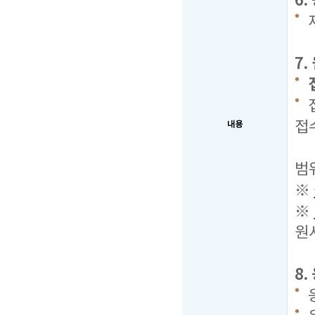
6
7
접
내용
2
범
※
※
원
8
응