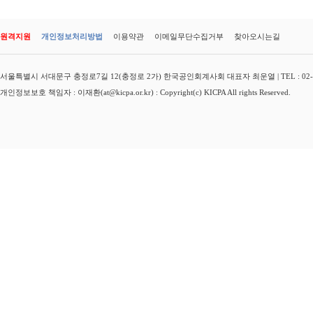
원격지원
개인정보처리방법
이용약관
이메일무단수집거부
찾아오시는길
서울특별시 서대문구 충정로7길 12(충정로 2가) 한국공인회계사회 대표자 최운열 | TEL : 02-3149-
개인정보보호 책임자 : 이재환(at@kicpa.or.kr) : Copyright(c) KICPA All rights Reserved.