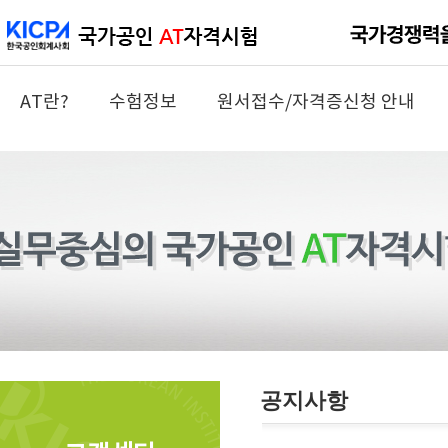
AT란?
수험정보
원서접수/자격증신청 안내
공지사항