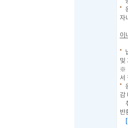
응
자
이
및
※
서
감
취
반