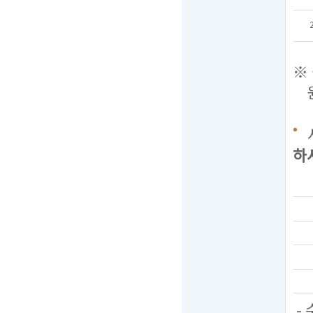
※ 
원서
하
-