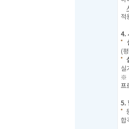
적
4
(평
실
※
프
5
합