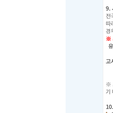
9
전
따
경
※
유
선
고
통
응
※
기
1