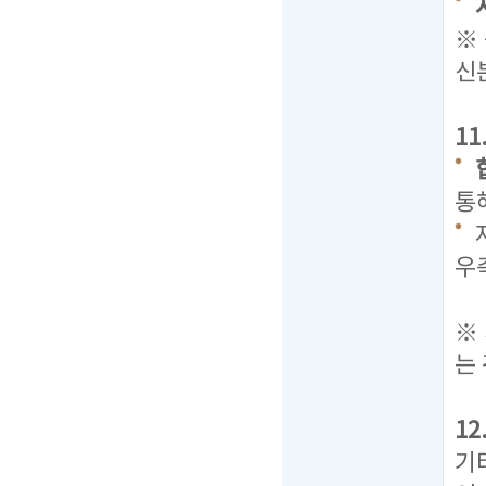
※
신
1
통
우
탭
※
는
1
기