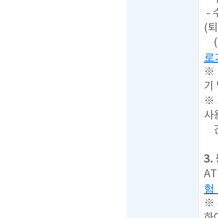
-
(퇴
(
로
※
기
※
사
간
3
A
험
※
하