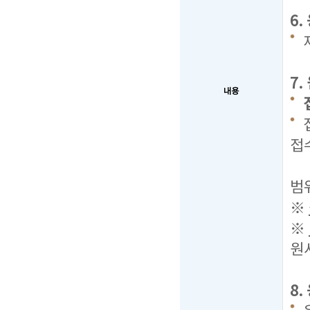
6
7
내용
접
2
범
※
※
원
8