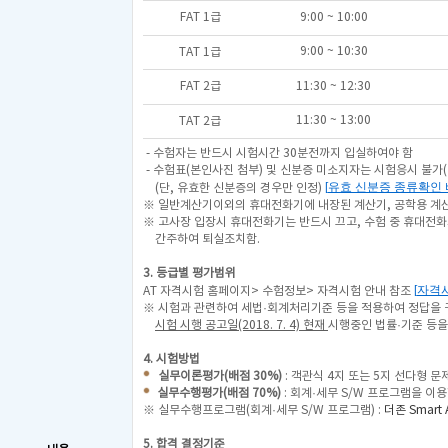
FAT 1급
9:00 ~ 10:00
9:00 ~ 10:30
TAT 1급
FAT 2급
11:30 ~ 12:30
11:30 ~ 13:00
TAT 2급
- 수험자는 반드시 시험시간 30분전까지 입실하여야 함
- 수험표(본인사진 첨부) 및 신분증 미소지자는 시험응시 불가(
[
유효 신분증 종류확인
(단, 유효한 신분증의 경우만 인정)
※ 일반계산기이외의 휴대전화기에 내장된 계산기, 공학용 계산
※ 고사장 입장시 휴대전화기는 반드시 끄고, 수험 중 휴대전
간주하여 퇴실조치함.
3. 등급별 평가범위
[
자격
AT 자격시험 홈페이지> 수험정보> 자격시험 안내 참조
※ 시험과 관련하여 세법·회계처리기준 등을 적용하여 정답을 
시험 시행 공고일(2018. 7. 4) 현재
시행중인 법률·기준 등을
4. 시험방법
실무이론평가(배점 30%)
: 객관식 4지 또는 5지 선다형 문제
실무수행평가(배점 70%)
: 회계·세무 S/W 프로그램을 이
※ 실무수행프로그램(회계·세무 S/W 프로그램) :
더존 Smart
5. 합격 결정기준