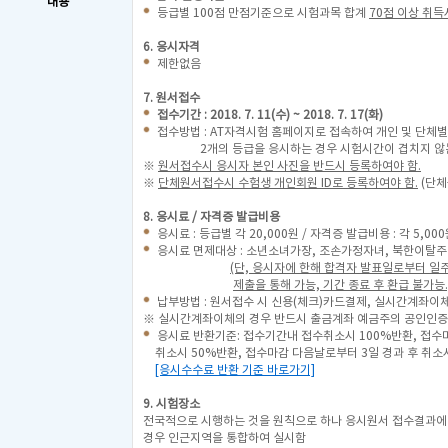
내용
등급별 100점 만점기준으로 시험과목 합계
70점 이상 취득
6. 응시자격
제한없음
7. 원서접수
접수기간 : 2018. 7. 11(수) ~ 2018. 7. 17(화)
접수방법 : AT자격시험 홈페이지로 접속하여 개인 및 단체별
2개의 등급을 응시하는 경우 시험시간이 겹치지 않는 
※
원서접수시 응시자 본인 사진을 반드시 등록하여야 함.
※
단체원서접수시 수험생 개인회원 ID로 등록하여야 함.
(단체
8. 응시료 / 자격증 발급비용
응시료 : 등급별 각 20,000원 / 자격증 발급비용 : 각 5,00
응시료 면제대상 : 소년소녀가장, 조손가정자녀, 북한이탈
(단, 응시자에 한해 합격자 발표일로부터 일
제출을 통해 가능, 기간 종료 후 환급 불가능.
납부방법 : 원서접수 시 신용(체크)카드결제, 실시간계좌이체
※ 실시간계좌이체의 경우 반드시 출금계좌 예금주의 공인인증
응시료 반환기준: 접수기간내 접수취소시 100%반환, 접수
취소시 50%반환, 접수마감 다음날로부터 3일 경과 후 취소
[응시수수료 반환 기준 바로가기]
9. 시험장소
전국적으로 시행하는 것을 원칙으로 하나 응시원서 접수결과에
경우 인근지역을 통합하여 실시함