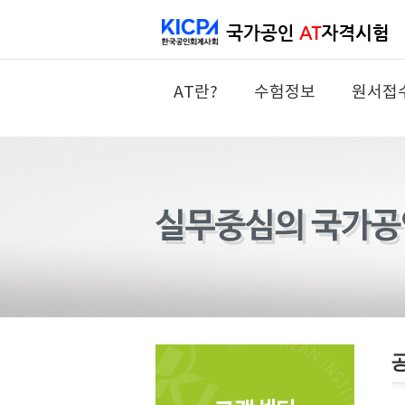
AT란?
수험정보
원서접