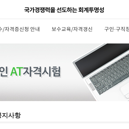
수/자격증신청 안내
보수교육/자격갱신
구인·구직
공지사항