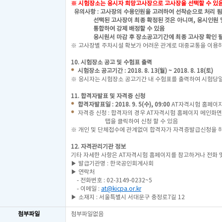
※ 시험장소는 응시자 희망고사장으로 고사장을 선택할 수 있음
유의사항 : 고사장의 수용인원을 고려하여 선착순으로 처리 됨
선택된 고사장이 최종 확정된 것은 아니며, 응시인원 및
통합하여 강제 배정할 수 있음
응시원서 마감 후 장소공고기간에 최종 고사장 확인 
※ 고사장별 주차시설 확보가 어려운 관계로 대중교통을 이용하
10. 시험장소 공고 및 수험표 출력
시험장소 공고기간 : 2018. 8. 13(월) ~ 2018. 8. 18(토)
※ 응시자는 시험장소 공고기간 내 수험표를 출력하여 시험당일
11. 합격자발표 및 자격증 신청
합격자발표일 : 2018. 9. 5(수), 09:00
AT자격시험 홈페이지
자격증 신청 : 합격자의 경우 AT자격시험 홈페이지 메인화
탭을 클릭하여 신청 할 수 있음
※ 개인 및 단체접수에 관계없이 합격자가 자격증발급신청을 
12. 자격관리기관 정보
기타 자세한 사항은 AT자격시험 홈페이지를 참고하거나 전화 
▶ 발급기관명 : 한국공인회계사회
▶ 연락처
- 전화번호 : 02-3149-0232~5
- 이메일 :
at@kicpa.or.kr
▶ 소재지 : 서울특별시 서대문구 충정로7길 12
첨부파일
첨부파일없음