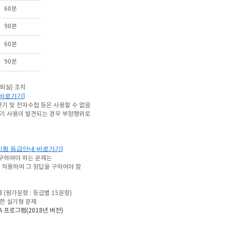
60분
90분
60분
90분
퇴실) 조치
 바로가기
]
기 및 전자수첩 등은 사용할 수 없음
화기 사용이 발견되는 경우 부정행위로
시험 등급안내 바로가기
]
구하여야 하는 문제는
 적용하여 그 정답을 구하여야 함
 (평가문항 : 등급별 15문항)
용한 실기형 문제
 A 프로그램(2018년 버전)