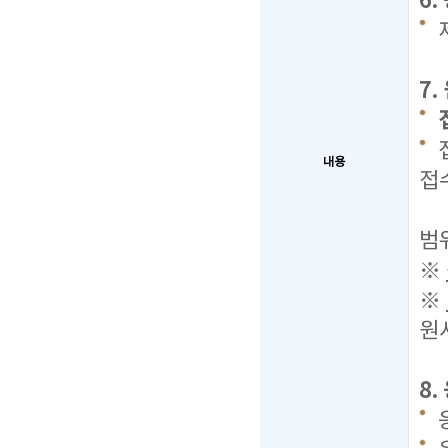
6
7
내용
접
2
범
※
※
원
8
응