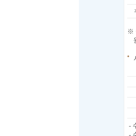
※ 
원서
-
-