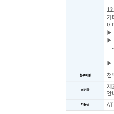
1
기
이
▶
▶
- 
-
▶
첨
첨부파일
제
이전글
안
A
다음글