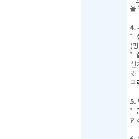
을
4
(평
실
※
프
5
합