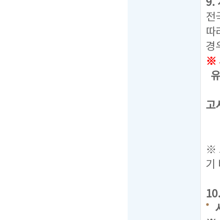
9
전
따
경
※
유
선
고
통
응
※
기
1