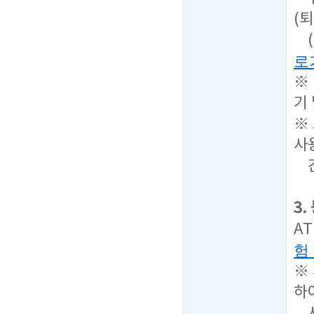
(퇴
(
로
※
기
※
사
간
3
A
험
※
하