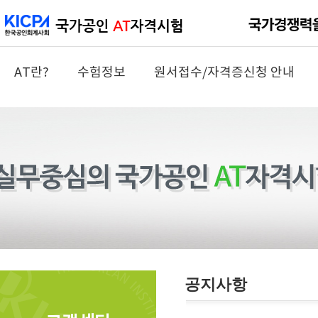
AT란?
수험정보
원서접수/자격증신청 안내
공지사항