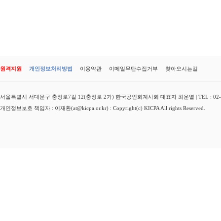
원격지원
개인정보처리방법
이용약관
이메일무단수집거부
찾아오시는길
서울특별시 서대문구 충정로7길 12(충정로 2가) 한국공인회계사회 대표자 최운열 | TEL : 02-3149-
개인정보보호 책임자 : 이재환(at@kicpa.or.kr) : Copyright(c) KICPA All rights Reserved.