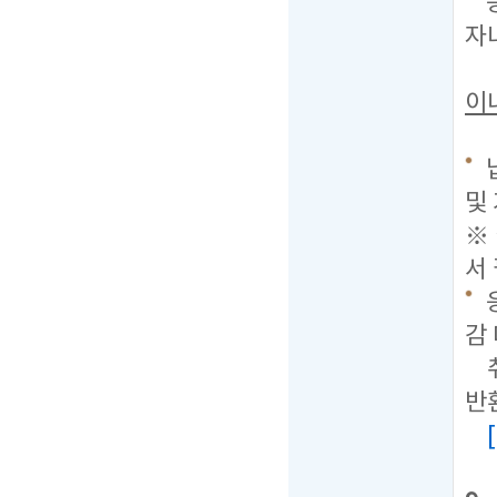
자
이
및
※
서
감
취
반