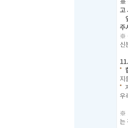
※
고
앞
주
※
신
1
지
우
탭
※
는