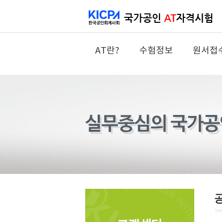
AT란?
수험정보
원서접