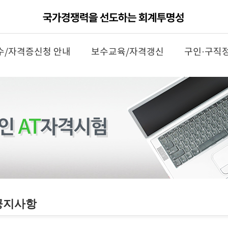
수/자격증신청 안내
보수교육/자격갱신
구인·구직
공지사항