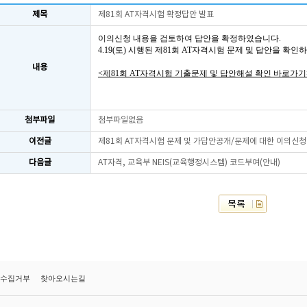
제목
제81회 AT자격시험 확정답안 발표
이의신청 내용을 검토하여 답안을 확정하였습니다.
4.19(토) 시행된 제81회 AT자격시험 문제 및 답안을 확
내용
<제81회 AT자격시험 기출문제 및 답안해설 확인 바로가기
첨부파일
첨부파일없음
이전글
제81회 AT자격시험 문제 및 가답안공개/문제에 대한 이의신청
다음글
AT자격, 교육부 NEIS(교육행정시스템) 코드부여(안내)
수집거부
찾아오시는길