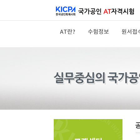
AT란?
수험정보
원서접