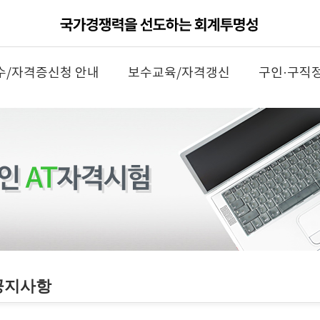
수/자격증신청 안내
보수교육/자격갱신
구인·구직
공지사항