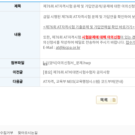
제목
제76회 AT자격시험 문제 및 가답안공개/문제에 대한 이의신청
금일 시행된 제76회 AT자격시험 문제 및 가답안을 확인하여 
<제76회 AT자격시험 기출문제 및 가답안해설 확인 바로가기>
내용
또한, 제76회 AT자격시험
시험문제에 대해 이의신청
이 있는 
의신청서를 작성하여 메일로 전송하여 주시기 바랍니다.
접수기
E-Mail :
at@kicpa.or.kr
첨부파일
(양식)이의신청서_문제.hwp
이전글
[중요] 제76회 AT비대면시험수험자 공지사항
다음글
AT자격, 교육부 NEIS(교육행정시스템) 코드부여(안내)
수집거부
찾아오시는길