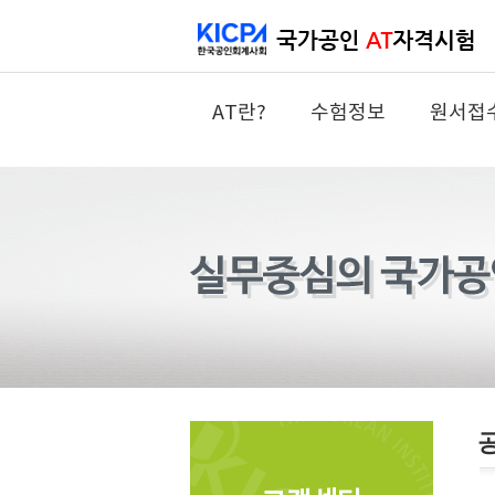
AT란?
수험정보
원서접