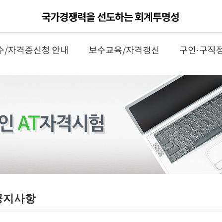
수/자격증신청 안내
보수교육/자격갱신
구인·구직
공지사항