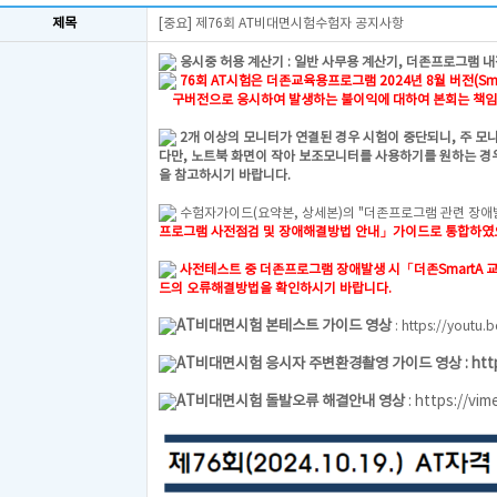
제목
[중요] 제76회 AT비대면시험수험자 공지사항
응시중 허용 계산기 : 일반 사무용 계산기, 더존프로그램 내
76회 AT시험은 더존교육용프로그램 2024년 8월 버전(Smar
구버전으로 응시하여 발생하는 불이익에 대하여 본회는 책임
2개 이상의 모니터가 연결된 경우 시험이 중단되니, 주 모
다만, 노트북 화면이 작아 보조모니터를 사용하기를 원하는 경우
을 참고하시기 바랍니다.
수험자가이드(요약본, 상세본)의 "더존프로그램 관련 장애
프로그램 사전점검 및 장애해결방법 안내」가이드로 통합하
사전테스트 중 더존프로그램 장애발생 시
「더존SmartA
드의 오류해결방법을 확인하시기 바랍니다.
AT비대면시험 본테스트 가이드 영상
:
https://youtu.
AT비대면시험 응시자 주변환경촬영 가이드 영상 :
htt
AT비대면시험 돌발오류 해결안내 영상
:
https://vi