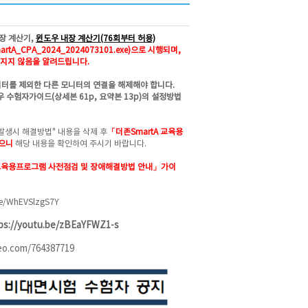
장 계산기,
윈도우 내장 계산기(76회부터 허용)
tA_CPA_2024_2024073101.exe)으로 시행되며,
지지 않음을 알려드립니다.
니터를 제외한 다른 모니터의 연결을 해제해야 합니다.
 수험자가이드(상세본 61p, 요약본 13p)의 설정방법
발생시 해결방법" 내용을 삭제 후
「더존SmartA 교육용
였으니
해당 내용을 확인하여 주시기 바랍니다.
 교육용프로그램 사전점검 및 장애해결방법 안내」가이
be/WhEVSlzgS7Y
ps://youtu.be/zBEaYFWZ1-s
meo.com/764387719