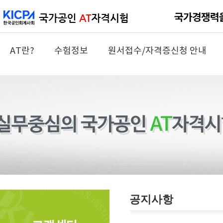
AT란?
수험정보
원서접수/자격증신청 안내
공지사항