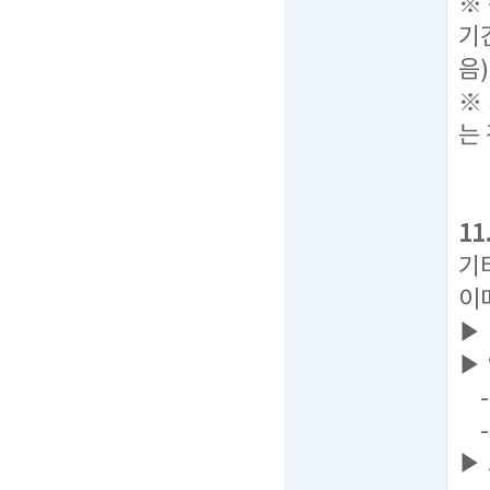
※
기
음)
※
는
1
기
이
▶
▶
- 
-
▶