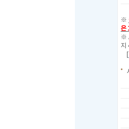
※
은 
※
지
[