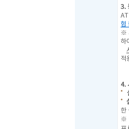
3
A
험
※
하
적
4
한
※
프