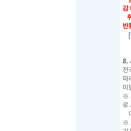
감
취
반
8
전
따
미
※
로
이
※