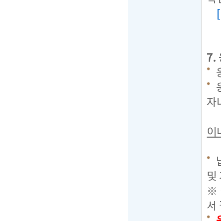
7
응
자
이
및
※
서