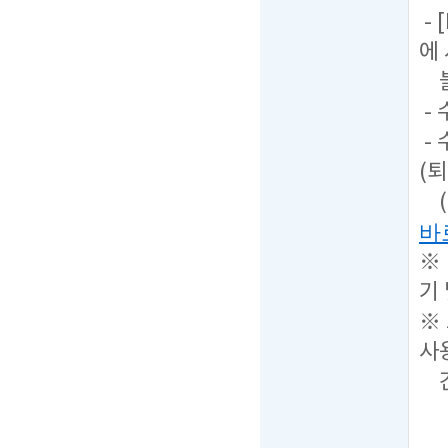
- 
에
불
-
-
(퇴
(
바
※
기
※
사
간