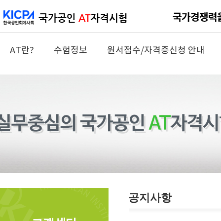
AT란?
수험정보
원서접수/자격증신청 안내
공지사항