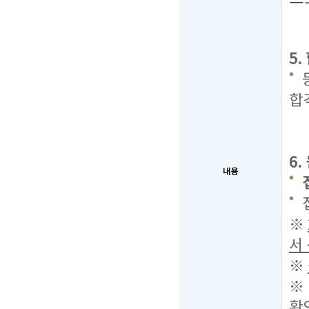
5
합
6
내용
※
서
※
※
확