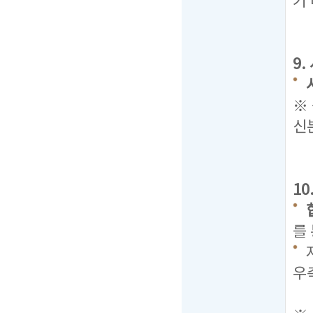
기
9
※
신
1
를
우
탭