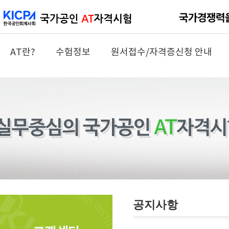
AT란?
수험정보
원서접수/자격증신청 안내
공지사항