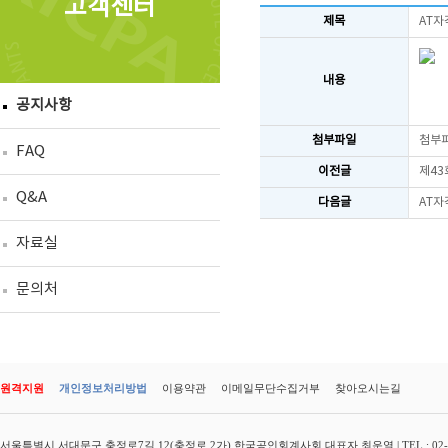
고객센터
제목
AT자
내용
공지사항
첨부파일
첨부
FAQ
이전글
제43
Q&A
다음글
AT자
자료실
문의처
원격지원
개인정보처리방법
이용약관
이메일무단수집거부
찾아오시는길
서울특별시 서대문구 충정로7길 12(충정로 2가) 한국공인회계사회 대표자 최운열 | TEL : 02-3149-