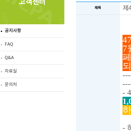
고객센터
제
제목
공지사항
4
FAQ
7
페
Q&A
되
자료실
---
---
문의처
-
1
하
-