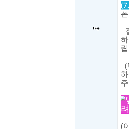
(7
폰
-
내용
하
립
(
하
주
려
(