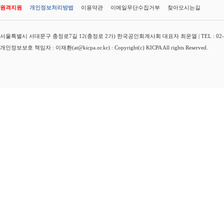
원격지원
개인정보처리방법
이용약관
이메일무단수집거부
찾아오시는길
서울특별시 서대문구 충정로7길 12(충정로 2가) 한국공인회계사회 대표자 최운열 | TEL : 02-3149-
개인정보보호 책임자 : 이재환(at@kicpa.or.kr) : Copyright(c) KICPA All rights Reserved.