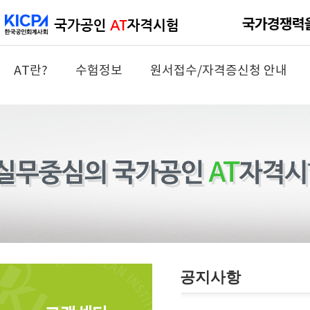
AT란?
수험정보
원서접수/자격증신청 안내
공지사항