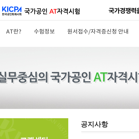
AT란?
수험정보
원서접수/자격증신청 안내
공지사항