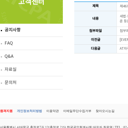
고객센터
제목
제46
세법·
내용
준 등
공지사항
첨부파일
첨부
이전글
[EV
FAQ
다음글
AT자
Q&A
자료실
문의처
원격지원
개인정보처리방법
이용약관
이메일무단수집거부
찾아오시는길
서울특별시 서대문구 충정로7길 12(충정로 2가) 한국공인회계사회 대표자 최운열 | TEL : 02-3149-