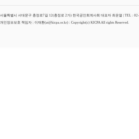
서울특별시 서대문구 충정로7길 12(충정로 2가) 한국공인회계사회 대표자 최운열 | TEL : 02-3149-
개인정보보호 책임자 : 이재환(at@kicpa.or.kr) : Copyright(c) KICPA All rights Reserved.