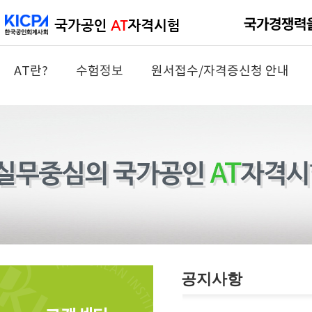
AT란?
수험정보
원서접수/자격증신청 안내
공지사항