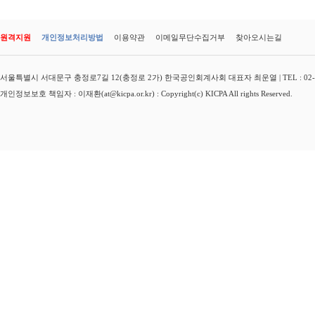
원격지원
개인정보처리방법
이용약관
이메일무단수집거부
찾아오시는길
서울특별시 서대문구 충정로7길 12(충정로 2가) 한국공인회계사회 대표자 최운열 | TEL : 02-3149-
개인정보보호 책임자 : 이재환(at@kicpa.or.kr) : Copyright(c) KICPA All rights Reserved.