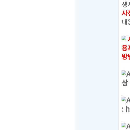
생
사
내
용
방
상
:
h