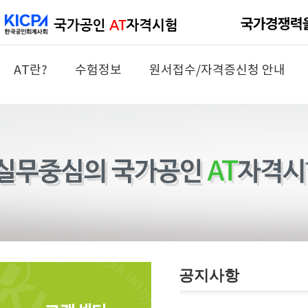
AT란?
수험정보
원서접수/자격증신청 안내
공지사항