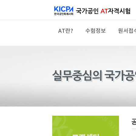
AT란?
수험정보
원서접