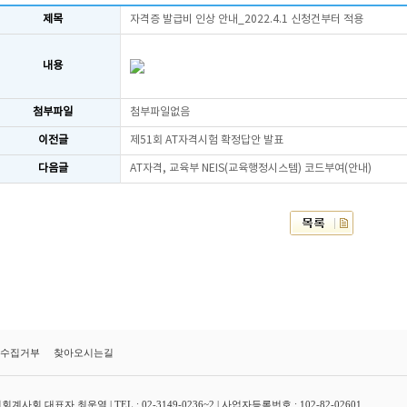
제목
자격증 발급비 인상 안내_2022.4.1 신청건부터 적용
내용
첨부파일
첨부파일없음
이전글
제51회 AT자격시험 확정답안 발표
다음글
AT자격, 교육부 NEIS(교육행정시스템) 코드부여(안내)
수집거부
찾아오시는길
대표자 최운열 | TEL : 02-3149-0236~2 | 사업자등록번호 : 102-82-02601