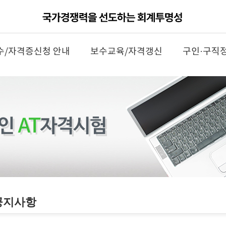
수/자격증신청 안내
보수교육/자격갱신
구인·구직
공지사항