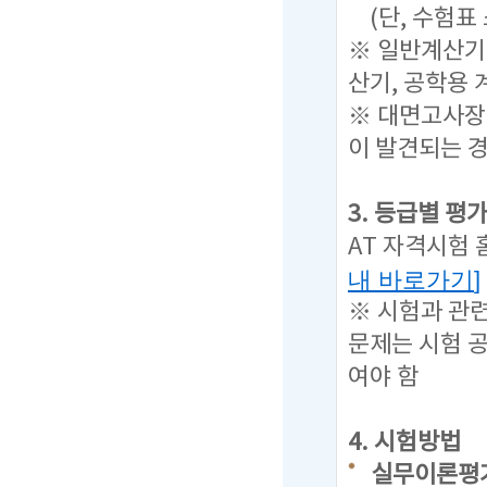
(단, 수험표
※ 일반계산기 
산기, 공학용 
※ 대면고사장
이 발견되는 
3. 등급별 평
AT 자격시험
내 바로가기
]
※ 시험과 관
문제는
시험 
여야 함
4. 시험방법
실무이론평가