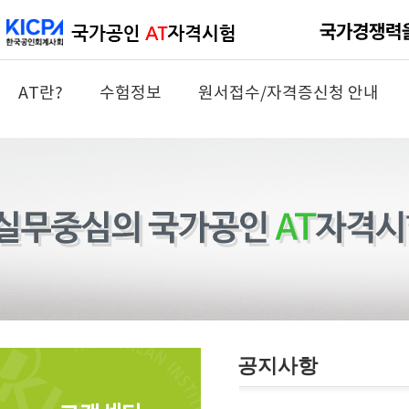
AT란?
수험정보
원서접수/자격증신청 안내
공지사항