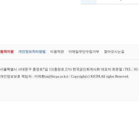
원격지원
개인정보처리방법
이용약관
이메일무단수집거부
찾아오시는길
서울특별시 서대문구 충정로7길 12(충정로 2가) 한국공인회계사회 대표자 최운열 | TEL : 02-3149-
개인정보보호 책임자 : 이재환(at@kicpa.or.kr) : Copyright(c) KICPA All rights Reserved.