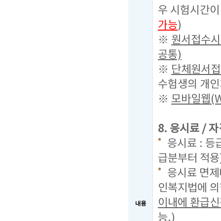
우 시험시간이
가능
)
※
원서접수시 
공통)
※
단체원서접수
수험생의 개인
※
모바일웹(
8. 응시료 /
응시료 : 등급
급분부터 적용
응시료 면제
인복지법에 의
이내에 환급신
내용
능.)