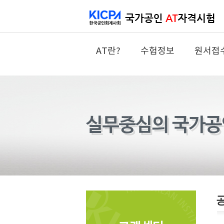
AT란?
수험정보
원서접