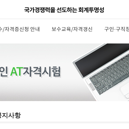
수/자격증신청 안내
보수교육/자격갱신
구인·구직
공지사항