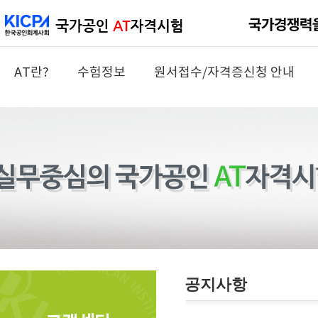
AT란?
수험정보
원서접수/자격증신청 안내
공지사항