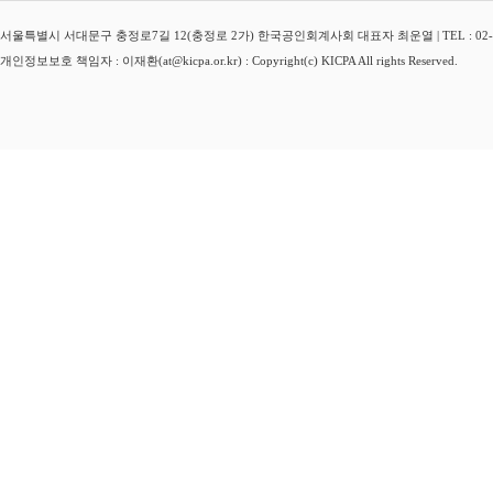
서울특별시 서대문구 충정로7길 12(충정로 2가) 한국공인회계사회 대표자 최운열 | TEL : 02-3149-
개인정보보호 책임자 : 이재환(at@kicpa.or.kr) : Copyright(c) KICPA All rights Reserved.