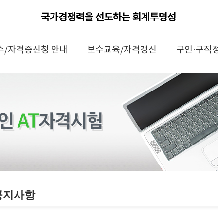
수/자격증신청 안내
보수교육/자격갱신
구인·구직
공지사항