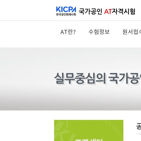
AT란?
수험정보
원서접