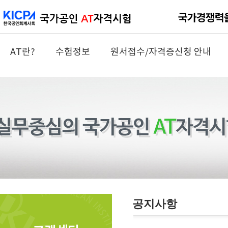
AT란?
수험정보
원서접수/자격증신청 안내
공지사항