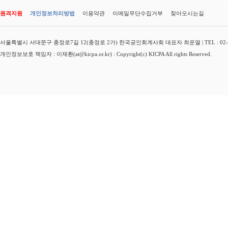
원격지원
개인정보처리방법
이용약관
이메일무단수집거부
찾아오시는길
서울특별시 서대문구 충정로7길 12(충정로 2가) 한국공인회계사회 대표자 최운열 | TEL : 02-3149-
개인정보보호 책임자 : 이재환(at@kicpa.or.kr) : Copyright(c) KICPA All rights Reserved.