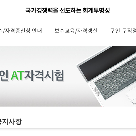
수/자격증신청 안내
보수교육/자격갱신
구인·구직
공지사항