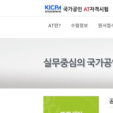
AT란?
수험정보
원서접