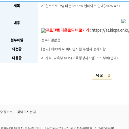
제목
AT실무프로그램 더존SmartA 업데이트 안내(2026.4.6)
내용
프로그램 다운로드 바로가기
:
https://at.kicpa.or.k
첨부파일
첨부파일없음
이전글
[중요] 제89회 AT비대면시험 수험자 공지사항
다음글
AT자격, 교육부 NEIS(교육행정시스템) 코드부여(안내)
수집거부
찾아오시는길
대표자 최운열 | TEL : 02-3149-0236~2 | 사업자등록번호 : 102-82-02601