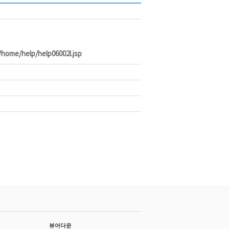
r/home/help/help06002l.jsp
뷰어다운