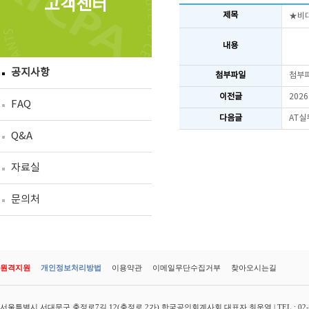
고객센터
제목
★비대
내용
공지사항
첨부파일
첨부
이전글
202
FAQ
다음글
AT실
Q&A
자료실
문의처
원격지원
개인정보처리방법
이용약관
이메일무단수집거부
찾아오시는길
서울특별시 서대문구 충정로7길 12(충정로 2가) 한국공인회계사회 대표자 최운열 | TEL : 02-3149-