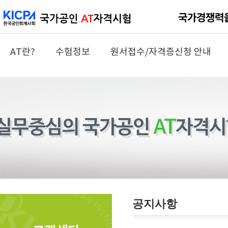
AT란?
수험정보
원서접수/자격증신청 안내
공지사항