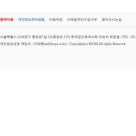
원격지원
개인정보처리방법
이용약관
이메일무단수집거부
찾아오시는길
서울특별시 서대문구 충정로7길 12(충정로 2가) 한국공인회계사회 대표자 최운열 | TEL : 02-3149-
개인정보보호 책임자 : 이재환(at@kicpa.or.kr) : Copyright(c) KICPA All rights Reserved.