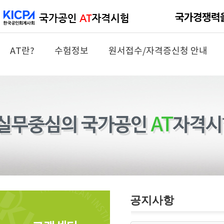
AT란?
수험정보
원서접수/자격증신청 안내
공지사항