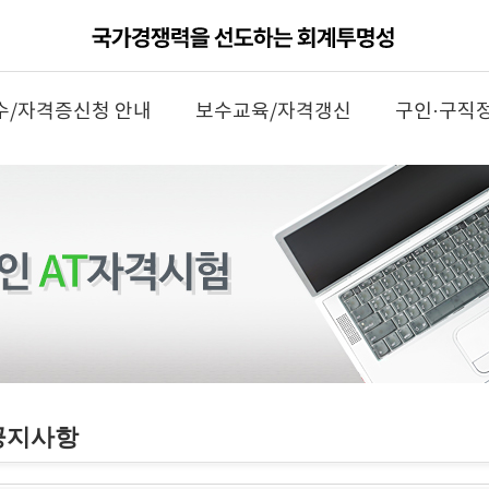
수/자격증신청 안내
보수교육/자격갱신
구인·구직
공지사항