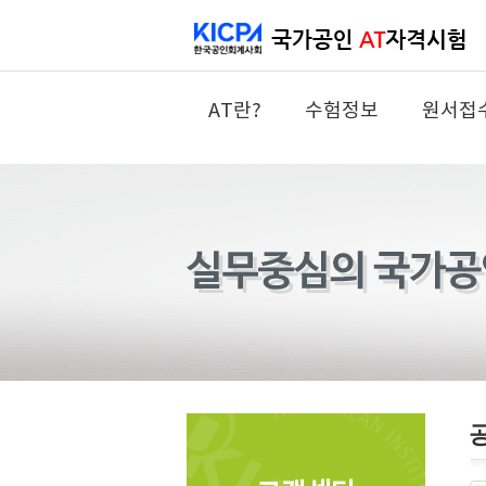
AT란?
수험정보
원서접