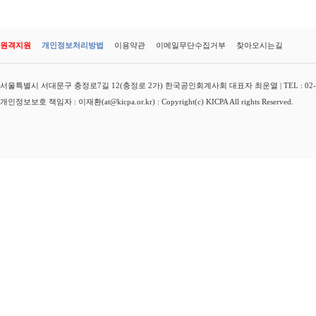
원격지원
개인정보처리방법
이용약관
이메일무단수집거부
찾아오시는길
서울특별시 서대문구 충정로7길 12(충정로 2가) 한국공인회계사회 대표자 최운열 | TEL : 02-3149-
개인정보보호 책임자 : 이재환(at@kicpa.or.kr) : Copyright(c) KICPA All rights Reserved.