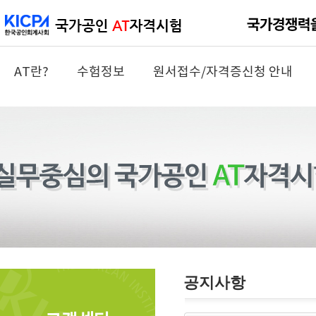
AT란?
수험정보
원서접수/자격증신청 안내
공지사항