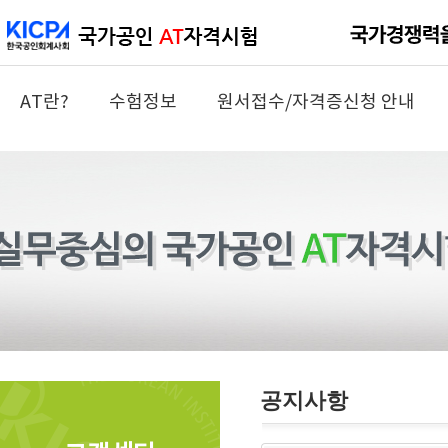
AT란?
수험정보
원서접수/자격증신청 안내
공지사항