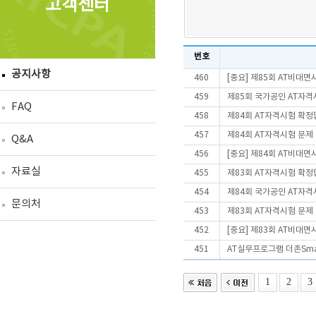
고객센터
번호
공지사항
460
[중요] 제85회 AT비대
459
제85회 국가공인 AT자격
FAQ
458
제84회 AT자격시험 확정
457
제84회 AT자격시험 문제
Q&A
456
[중요] 제84회 AT비대
자료실
455
제83회 AT자격시험 확정
454
제84회 국가공인 AT자격
문의처
453
제83회 AT자격시험 문제
452
[중요] 제83회 AT비대
451
AT실무프로그램 더존Smart
1
2
3