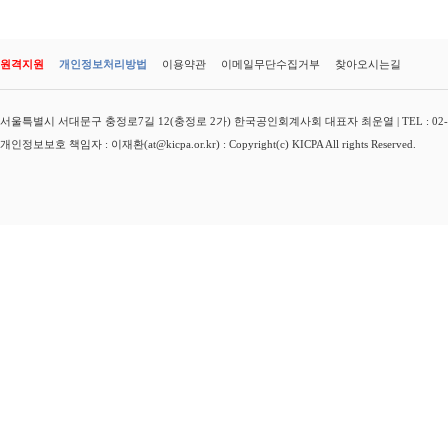
원격지원
개인정보처리방법
이용약관
이메일무단수집거부
찾아오시는길
서울특별시 서대문구 충정로7길 12(충정로 2가) 한국공인회계사회 대표자 최운열 | TEL : 02-3149-
개인정보보호 책임자 : 이재환(at@kicpa.or.kr) : Copyright(c) KICPA All rights Reserved.