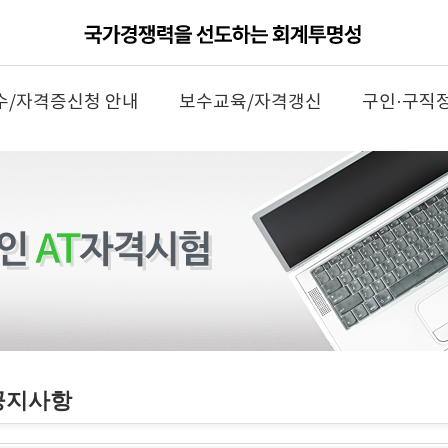
수/자격증신청 안내
보수교육/자격갱신
구인·구직
공지사항