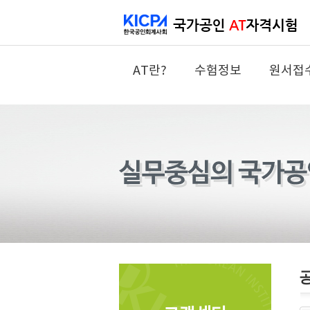
AT란?
수험정보
원서접