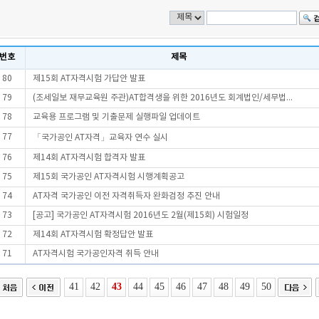
번호
제목
80
제15회 AT자격시험 가답안 발표
79
(조세일보 재무교육원 주관)AT합격생을 위한 2016년도 회계법인/세무법...
78
교육용 프로그램 및 기출문제 실행파일 업데이트
77
「국가공인 AT자격」교육자 연수 실시
76
제14회 AT자격시험 합격자 발표
75
제15회 국가공인 AT자격시험 시행계획공고
74
AT자격 국가공인 이전 자격취득자 완화검정 추진 안내
73
[공고] 국가공인 AT자격시험 2016년도 2월(제15회) 시험일정
72
제14회 AT자격시험 확정답안 발표
71
AT자격시험 국가공인자격 취득 안내
41
42
43
44
45
46
47
48
49
50