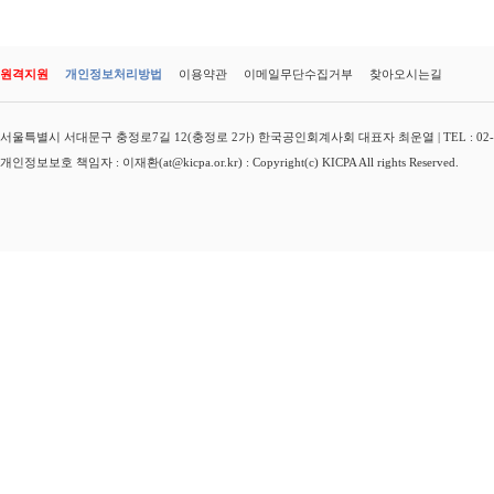
원격지원
개인정보처리방법
이용약관
이메일무단수집거부
찾아오시는길
서울특별시 서대문구 충정로7길 12(충정로 2가) 한국공인회계사회 대표자 최운열 | TEL : 02-3149-
개인정보보호 책임자 : 이재환(at@kicpa.or.kr) : Copyright(c) KICPA All rights Reserved.