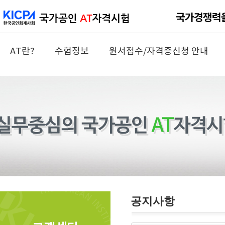
AT란?
수험정보
원서접수/자격증신청 안내
공지사항