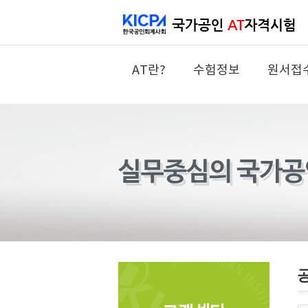
AT란?
수험정보
원서접