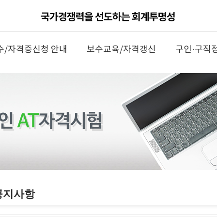
수/자격증신청 안내
보수교육/자격갱신
구인·구직
공지사항