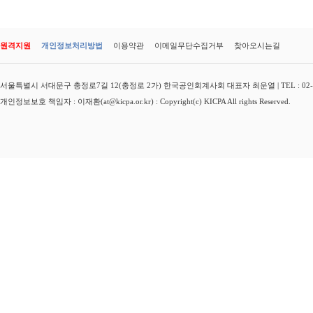
원격지원
개인정보처리방법
이용약관
이메일무단수집거부
찾아오시는길
서울특별시 서대문구 충정로7길 12(충정로 2가) 한국공인회계사회 대표자 최운열 | TEL : 02-3149-
개인정보보호 책임자 : 이재환(at@kicpa.or.kr) : Copyright(c) KICPA All rights Reserved.