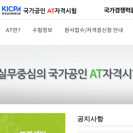
AT란?
수험정보
원서접수/자격증신청 안내
공지사항